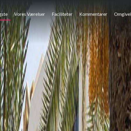
gste
Vores Værelser
Faciliteter
Kommentarer
Omgivel